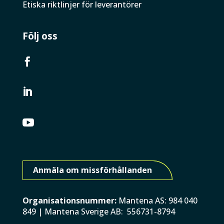
Etiska riktlinjer för leverantörer
Följ oss



Anmäla om missförhållanden
Organisationsnummer:
Mantena AS: 984 040
849 | Mantena Sverige AB: 556731-8794