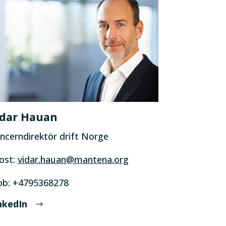
idar Hauan
ncerndirektör drift Norge
ost:
vidar.hauan@mantena.org
b: +4795368278
nkedIn