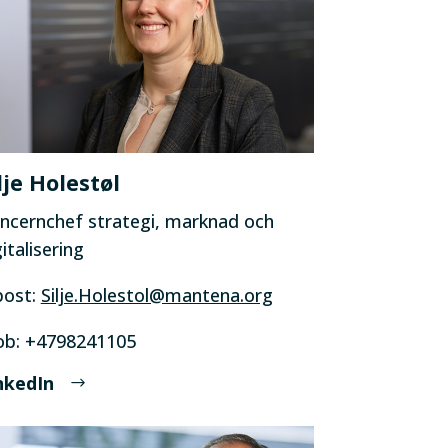
lje Holestøl
ncernchef strategi, marknad och
italisering
post:
Silje.Holestol@mantena.org
b: +4798241105
nkedIn