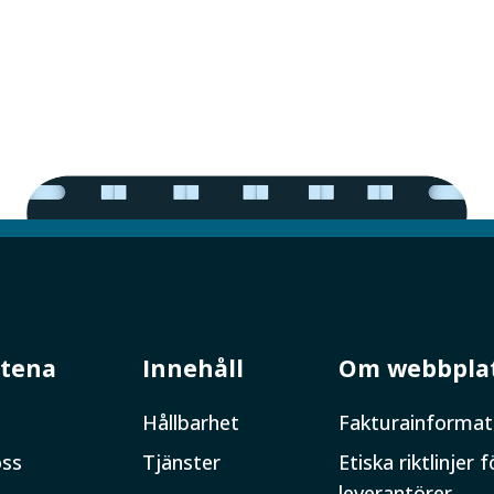
tena
Innehåll
Om webbpla
Hållbarhet
Faktura­informat
oss
Tjänster
Etiska riktlinjer f
leverantörer