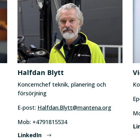
Halfdan Blytt
V
Koncernchef teknik, planering och
Ko
försörjning
Ep
E-post:
Halfdan.Blytt@mantena.org
Mo
Mob: +4791815534
Li
LinkedIn