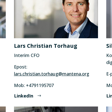
Lars Christian Torhaug
Si
Interim CFO
Ko
dig
Epost:
lars.christian.torhaug@mantena.org
E-
Mob: +4791195707
Mo
LinkedIn
Li