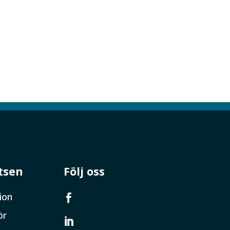
tsen
Följ oss
ion

ör
