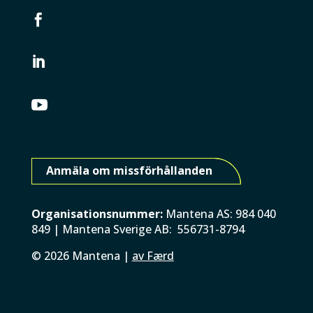



Anmäla om missförhållanden
Organisationsnummer:
Mantena AS: 984 040
849 | Mantena Sverige AB: 556731-8794
©
2026
Mantena |
av Færd