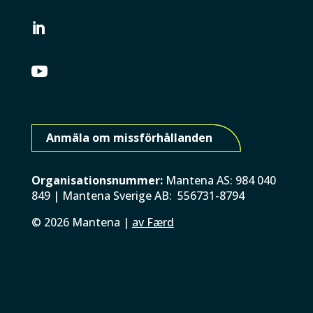


Anmäla om missförhållanden
Organisationsnummer:
Mantena AS: 984 040
849 | Mantena Sverige AB: 556731-8794
©
2026
Mantena |
av Færd