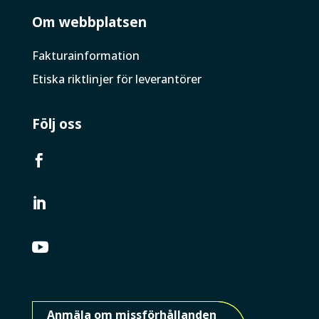
Om webbplatsen
Faktura­information
Etiska riktlinjer för leverantörer
Följ oss



Anmäla om missförhållanden