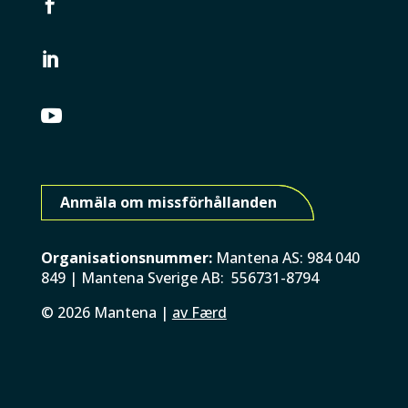



Anmäla om missförhållanden
Organisationsnummer:
Mantena AS: 984 040
849 | Mantena Sverige AB: 556731-8794
©
2026
Mantena |
av Færd