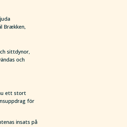
bjuda
ål Brækken,
ch sittdynor,
nvändas och
u ett stort
ensuppdrag för
ntenas insats på