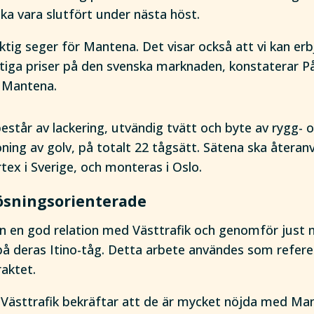
ka vara slutfört under nästa höst.
iktig seger för Mantena. Det visar också att vi kan er
tiga priser på den svenska marknaden, konstaterar P
 Mantena.
står av lackering, utvändig tvätt och byte av rygg- o
ning av golv, på totalt 22 tågsätt. Sätena ska återa
ex i Sverige, och monteras i Oslo.
lösningsorienterade
 en god relation med Västtrafik och genomför just n
på deras Itino-tåg. Detta arbete användes som refer
raktet.
 Västtrafik bekräftar att de är mycket nöjda med Ma