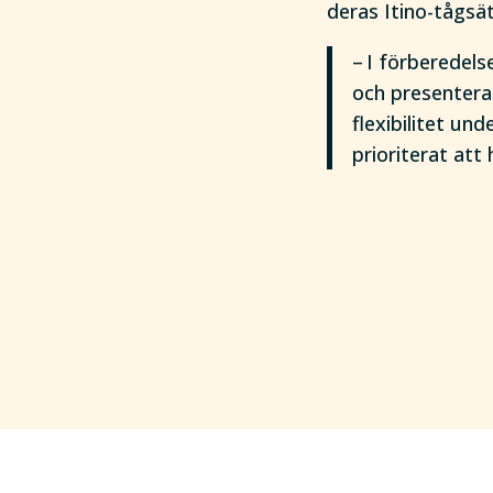
deras Itino-tågsä
– I förberedel
och presenterat
flexibilitet un
prioriterat att