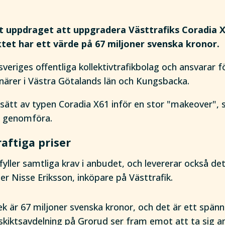
t uppdraget att uppgradera Västtrafiks Coradia X
tet har ett värde på 67 miljoner svenska kronor.
sveriges offentliga kollektivtrafikbolag och ansvarar f
närer i Västra Götalands län och Kungsbacka.
sätt av typen Coradia X61 inför en stor "makeover"
t genomföra.
aftiga priser
ller samtliga krav i anbudet, och levererar också det
ger Nisse Eriksson, inköpare på Västtrafik.
ek är 67 miljoner svenska kronor, och det är ett spä
iktsavdelning på Grorud ser fram emot att ta sig an