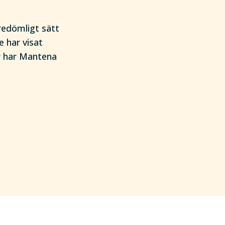
redömligt sätt
e har visat
er har Mantena