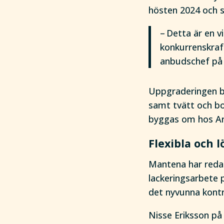
hösten 2024 och s
– Detta är en v
konkurrenskraf
anbudschef på
Uppgraderingen be
samt tvätt och bo
byggas om hos Art
Flexibla och 
Mantena har redan
lackeringsarbete 
det nyvunna kont
Nisse Eriksson på