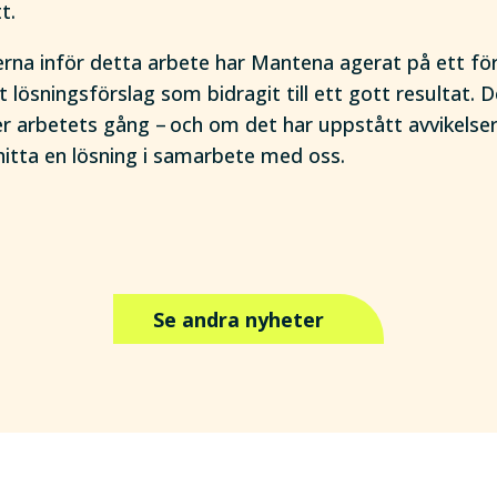
tt.
serna inför detta arbete har Mantena agerat på ett fö
 lösningsförslag som bidragit till ett gott resultat. D
der arbetets gång – och om det har uppstått avvikels
 hitta en lösning i samarbete med oss.
Se andra nyheter