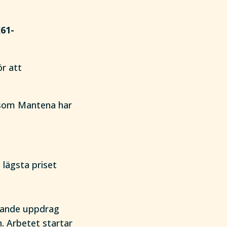
61-
ör att
, som Mantena har
 lägsta priset
nnande uppdrag
. Arbetet startar