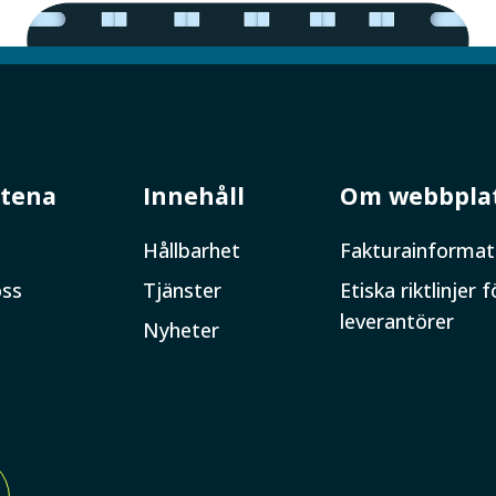
tena
Innehåll
Om webbpla
Hållbarhet
Faktura­informat
oss
Tjänster
Etiska riktlinjer f
leverantörer
Nyheter