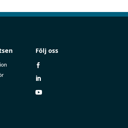
tsen
Följ oss
ion

ör

