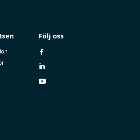
tsen
Följ oss
ion

ör

