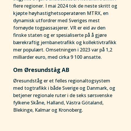
flere regioner. I mai 2024 tok de neste skritt og
kjøpte høyhastighetsoperatøren MTRX, en
dynamisk utfordrer med Sveriges mest
fornøyde togpassasjerer. VR er eid av den
finske staten og er spesialiserte på å gjøre
bærekraftig jernbanetrafikk og kollektivtrafikk
mer populært. Omsetningen i 2023 var på 1,2
milliarder euro, med cirka 9 100 ansatte.
Om Øresundståg AB
Øresundståg er et felles regionaltogsystem
med togtrafikk i både Sverige og Danmark, og
betjener regionale ruter i de seks sørsvenske
fylkene Skåne, Halland, Västra Götaland,
Blekinge, Kalmar og Kronoberg.