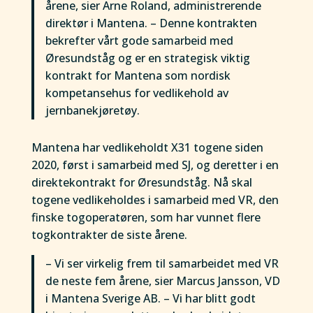
årene, sier Arne Roland, administrerende
direktør i Mantena. – Denne kontrakten
bekrefter vårt gode samarbeid med
Øresundståg og er en strategisk viktig
kontrakt for Mantena som nordisk
kompetansehus for vedlikehold av
jernbanekjøretøy.
Mantena har vedlikeholdt X31 togene siden
2020, først i samarbeid med SJ, og deretter i en
direktekontrakt for Øresundståg. Nå skal
togene vedlikeholdes i samarbeid med VR, den
finske togoperatøren, som har vunnet flere
togkontrakter de siste årene.
– Vi ser virkelig frem til samarbeidet med VR
de neste fem årene, sier Marcus Jansson, VD
i Mantena Sverige AB. – Vi har blitt godt