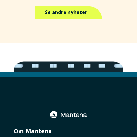
Se andre nyheter
Om Mantena