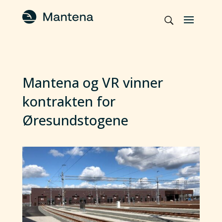
Mantena og VR vinner
kontrakten for
Øresundstogene