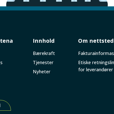
tena
Innhold
Om nettsted
Bærekraft
Faktura­informas
ss
Tjenester
Etiske retningslin
for leverandører
Nyheter
d