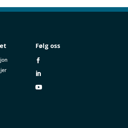
et
Følg oss
jon

jer

